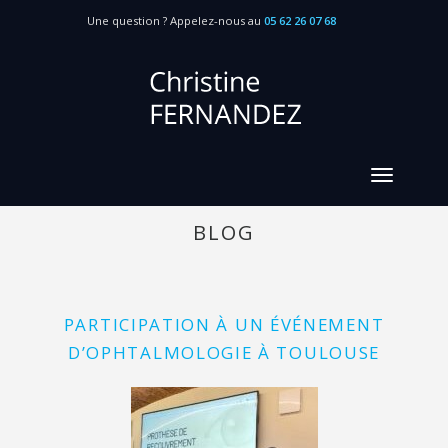
Une question ? Appelez-nous au
05 62 26 07 68
BLOG
PARTICIPATION À UN ÉVÉNEMENT
D’OPHTALMOLOGIE À TOULOUSE