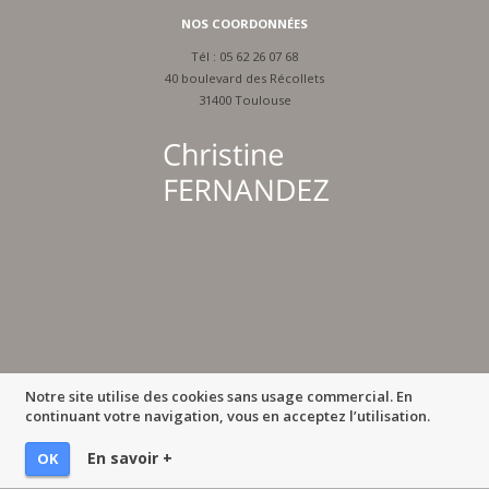
NOS COORDONNÉES
Tél :
05 62 26 07 68
40 boulevard des Récollets
31400 Toulouse
Notre site utilise des cookies sans usage commercial. En
continuant votre navigation, vous en acceptez l’utilisation.
En savoir +
OK
MENTIONS LÉGALES
-
IMPRIMER LA PAGE
-
© MULTIMED SOLUTIONS