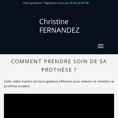
Une question ? Appelez-nous au
05 62 26 07 68
COMMENT PRENDRE SOIN DE SA
PROTHÈSE ?
Cette vidéo montre les bons gestes à effectuer pour enlever et remettre sa
prothèse oculaire.