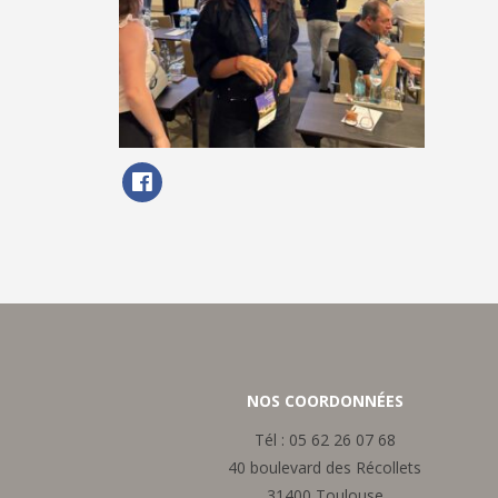
NOS COORDONNÉES
Tél :
05 62 26 07 68
40 boulevard des Récollets
31400 Toulouse