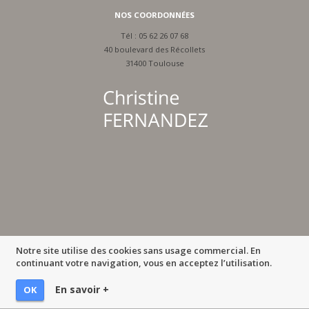
NOS COORDONNÉES
Tél :
05 62 26 07 68
40 boulevard des Récollets
31400 Toulouse
Notre site utilise des cookies sans usage commercial. En
continuant votre navigation, vous en acceptez l’utilisation.
En savoir +
OK
MENTIONS LÉGALES
-
IMPRIMER LA PAGE
-
© MULTIMED SOLUTIONS