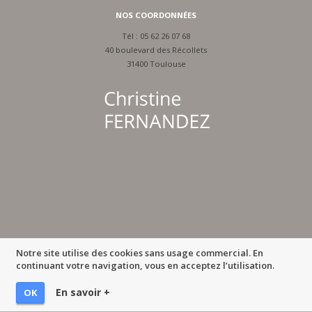
NOS COORDONNÉES
Tél :
05 62 26 07 68
40 boulevard des Récollets
31400 Toulouse
Notre site utilise des cookies sans usage commercial. En
continuant votre navigation, vous en acceptez l’utilisation.
En savoir +
OK
MENTIONS LÉGALES
-
IMPRIMER LA PAGE
-
© MULTIMED SOLUTIONS