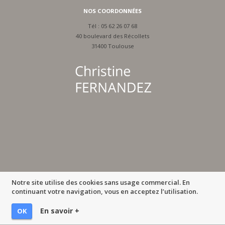
NOS COORDONNÉES
Tél :
05 62 26 07 68
40 boulevard des Récollets
31400 Toulouse
Notre site utilise des cookies sans usage commercial. En
continuant votre navigation, vous en acceptez l’utilisation.
En savoir +
OK
MENTIONS LÉGALES
-
IMPRIMER LA PAGE
-
© MULTIMED SOLUTIONS