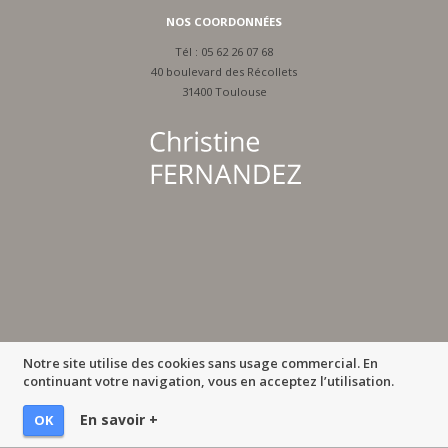
NOS COORDONNÉES
Tél :
05 62 26 07 68
40 boulevard des Récollets
31400 Toulouse
Notre site utilise des cookies sans usage commercial. En
continuant votre navigation, vous en acceptez l’utilisation.
En savoir +
OK
MENTIONS LÉGALES
-
IMPRIMER LA PAGE
-
© MULTIMED SOLUTIONS