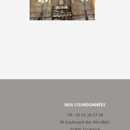
NOS COORDONNÉES
Tél :
05 62 26 07 68
40 boulevard des Récollets
31400 Toulouse